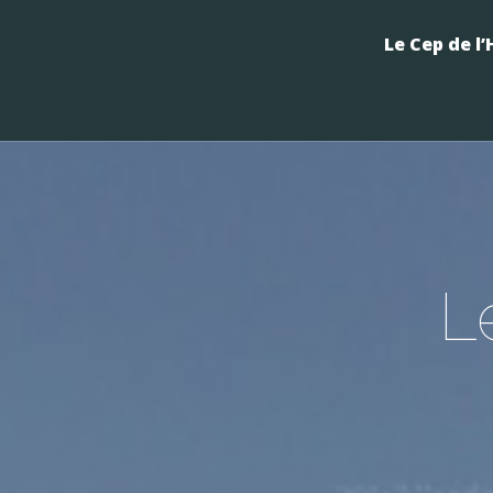
Le Cep de l
L