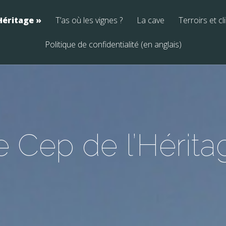
’Héritage
T’as où les vignes ?
La cave
Terroirs et cl
Politique de confidentialité (en anglais)
e Cep de l’Hérita