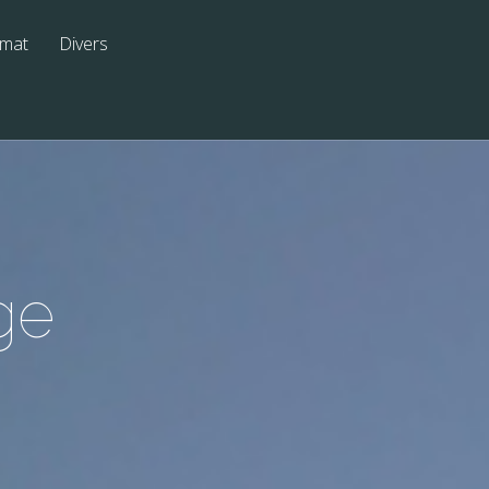
imat
Divers
ge